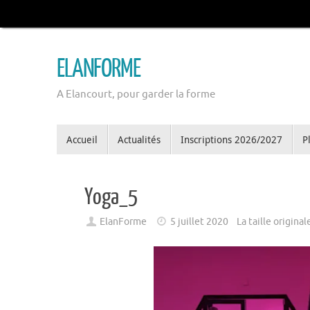
Passer
au
contenu
ELANFORME
A Elancourt, pour garder la forme
Passer
Accueil
Actualités
Inscriptions 2026/2027
P
au
contenu
Yoga_5
ElanForme
5 juillet 2020
La taille origina