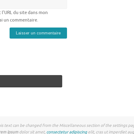
 l’URL du site dans mon
rai un commentaire.
is text can be changed from the Miscellaneous section of the settings pa
rem ipsum
dolor sit amet,
consectetur adipiscing
elit, cras ut imperdiet au