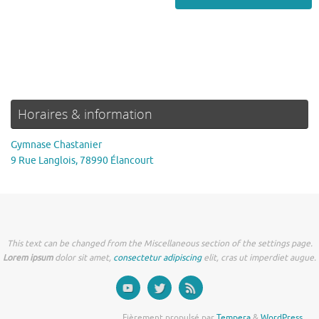
Horaires & information
Gymnase Chastanier
9 Rue Langlois, 78990 Élancourt
This text can be changed from the Miscellaneous section of the settings page.
Lorem ipsum
dolor sit amet,
consectetur adipiscing
elit, cras ut imperdiet augue.
Fièrement propulsé par
Tempera
&
WordPress.