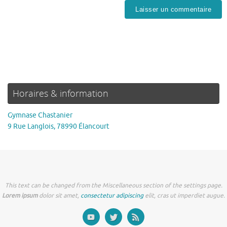
Horaires & information
Gymnase Chastanier
9 Rue Langlois, 78990 Élancourt
This text can be changed from the Miscellaneous section of the settings page.
Lorem ipsum
dolor sit amet,
consectetur adipiscing
elit, cras ut imperdiet augue.