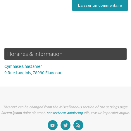
Horaires & information
Gymnase Chastanier
9 Rue Langlois, 78990 Élancourt
This text can be changed from the Miscellaneous section of the settings page.
Lorem ipsum
dolor sit amet,
consectetur adipiscing
elit, cras ut imperdiet augue.