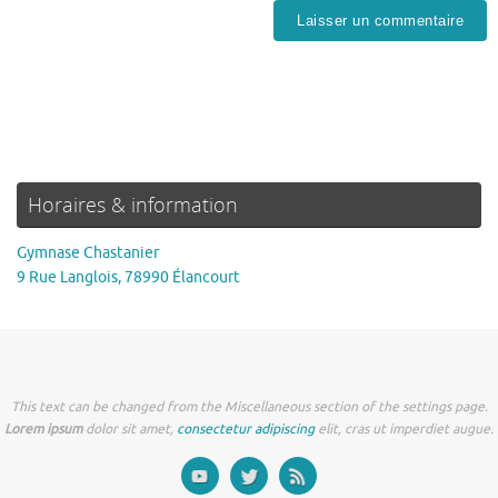
Horaires & information
Gymnase Chastanier
9 Rue Langlois, 78990 Élancourt
This text can be changed from the Miscellaneous section of the settings page.
Lorem ipsum
dolor sit amet,
consectetur adipiscing
elit, cras ut imperdiet augue.