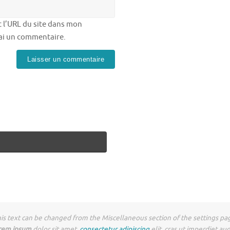
 l’URL du site dans mon
rai un commentaire.
is text can be changed from the Miscellaneous section of the settings pa
rem ipsum
dolor sit amet,
consectetur adipiscing
elit, cras ut imperdiet au