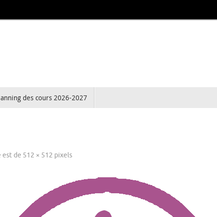
lanning des cours 2026-2027
e est de
512 × 512
pixels