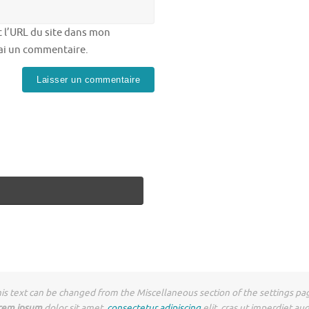
 l’URL du site dans mon
rai un commentaire.
is text can be changed from the Miscellaneous section of the settings pa
rem ipsum
dolor sit amet,
consectetur adipiscing
elit, cras ut imperdiet au