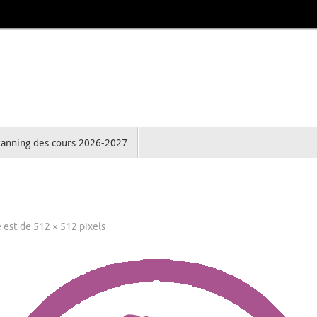
lanning des cours 2026-2027
e est de
512 × 512
pixels