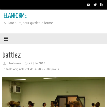
Passer
au
contenu
ELANFORME
A Elancourt, pour garder la forme
battle2
ElanForme
27 juin 2017
La taille originale est de
3008 × 2000
pixels