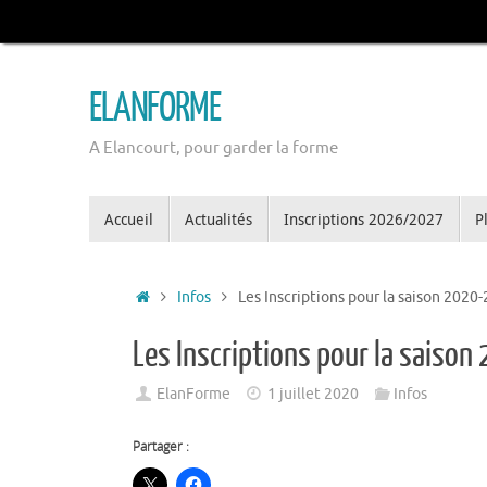
Passer
au
contenu
ELANFORME
A Elancourt, pour garder la forme
Passer
Accueil
Actualités
Inscriptions 2026/2027
P
au
contenu
Accueil
Infos
Les Inscriptions pour la saison 2020
Les Inscriptions pour la saiso
ElanForme
1 juillet 2020
Infos
Partager :