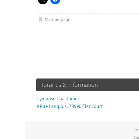
Marque-page
.
Horaires & information
Gymnase Chastanier
9 Rue Langlois, 78990 Élancourt
Th
Lo