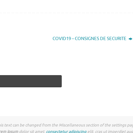
COVID19 – CONSIGNES DE SECURITE
is text can be changed from the Miscellaneous section of the settings pa
rem ipsum
dolor sit amet,
consectetur adipiscing
elit, cras ut imperdiet au