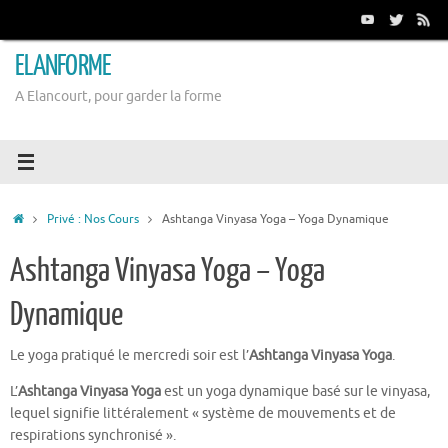
Passer
au
contenu
ELANFORME
A Elancourt, pour garder la forme
Accueil
Privé : Nos Cours
Ashtanga Vinyasa Yoga – Yoga Dynamique
Ashtanga Vinyasa Yoga – Yoga
Dynamique
Le yoga pratiqué le mercredi soir est l’
Ashtanga Vinyasa Yoga
.
L’
Ashtanga Vinyasa Yoga
est un yoga dynamique basé sur le vinyasa,
lequel signifie littéralement « système de mouvements et de
respirations synchronisé ».