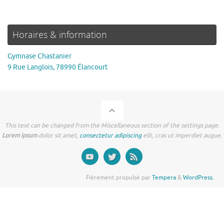
Horaires & information
Gymnase Chastanier
9 Rue Langlois, 78990 Élancourt
This text can be changed from the Miscellaneous section of the settings page.
Lorem ipsum
dolor sit amet,
consectetur adipiscing
elit, cras ut imperdiet augue.
Fièrement propulsé par
Tempera
&
WordPress.